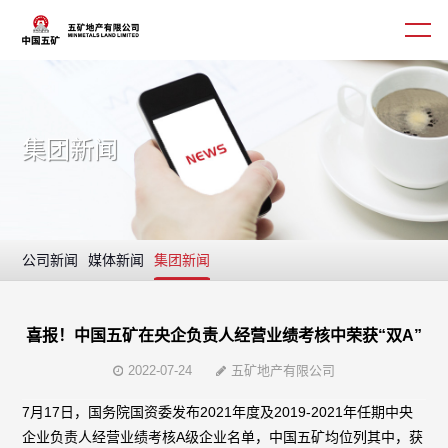
集团新闻
五矿地产
业务领域
公司新闻
媒体新闻
集团新闻
新闻中心
企业文化
喜报！中国五矿在央企负责人经营业绩考核中荣获“双A”
2022-07-24
五矿地产有限公司
投资者关系
7月17日，国务院国资委发布2021年度及2019-2021年任期中央
联系方式
企业负责人经营业绩考核A级企业名单，中国五矿均位列其中，获