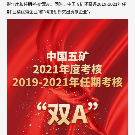
得年度和任期考核“双A”。同时，中国五矿还获评2019-2021年任
期“业绩优秀企业”和“科技创新突出贡献企业”。
繁體
EN